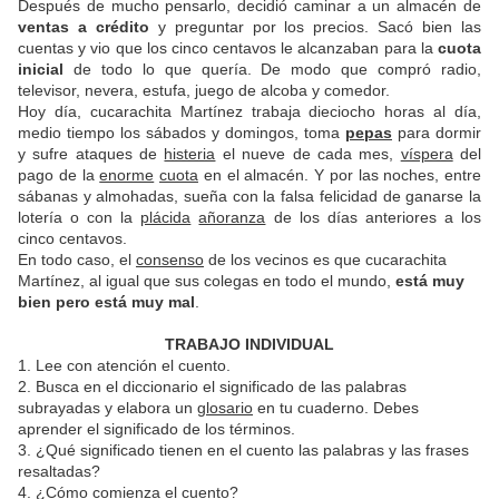
Después de mucho pensarlo, decidió caminar a un almacén de
ventas a crédito
y preguntar por los precios. Sacó bien las
cuentas y vio que los cinco centavos le alcanzaban para la
cuota
inicial
de todo lo que quería. De modo que compró radio,
televisor, nevera, estufa, juego de alcoba y comedor.
Hoy día, cucarachita Martínez trabaja dieciocho horas al día,
medio tiempo los sábados y domingos, toma
pepas
para dormir
y sufre ataques de
histeria
el nueve de cada mes,
víspera
del
pago de la
enorme
cuota
en el almacén. Y por las noches, entre
sábanas y almohadas, sueña con la falsa felicidad de ganarse la
lotería o con la
plácida
añoranza
de los días anteriores a los
cinco centavos.
En todo caso, el
consenso
de los vecinos es que cucarachita
Martínez, al igual que sus colegas en todo el mundo,
está muy
bien pero está muy mal
.
TRABAJO INDIVIDUAL
1. Lee con atención el cuento.
2. Busca en el diccionario el significado de las palabras
subrayadas y elabora un
glosario
en tu cuaderno. Debes
aprender el significado de los términos.
3. ¿Qué significado tienen en el cuento las palabras y las frases
resaltadas?
4. ¿Cómo comienza el cuento?