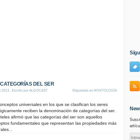
Síg
 CATEGORÍAS DEL SER
o 2013
, Escrito por ALGOCAST
Etiquetado en
#ONTOLOGÍA
onceptos universales en los que se clasifican los seres
News
ógicamente reciben la denominación de categorías del ser.
óteles afirmó que las categorías del ser son aquellos
Suscr
ptos fundamentales que representan las propiedades más
artícu
ales...