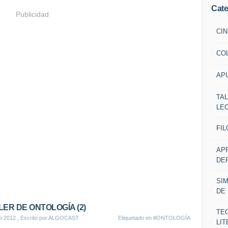
Cate
Publicidad
CIN
CO
AP
TA
LE
FIL
AP
DE
SI
DE
LER DE ONTOLOGÍA (2)
TE
io 2012
, Escrito por ALGOCAST
Etiquetado en
#ONTOLOGÍA
LIT