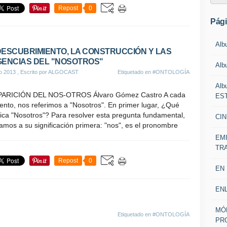
Repost
0
Pág
Alb
DESCUBRIMIENTO, LA CONSTRUCCIÓN Y LAS
GENCIAS DEL "NOSOTROS"
Alb
io 2013
, Escrito por ALGOCAST
Etiquetado en
#ONTOLOGÍA
Alb
PARICIÓN DEL NOS-OTROS Álvaro Gómez Castro A cada
EST
nto, nos referimos a "Nosotros". En primer lugar, ¿Qué
fica "Nosotros"? Para resolver esta pregunta fundamental,
CIN
mos a su significación primera: "nos", es el pronombre
EM
TR
Repost
0
EN
EN
MÓ
Etiquetado en
#ONTOLOGÍA
PR