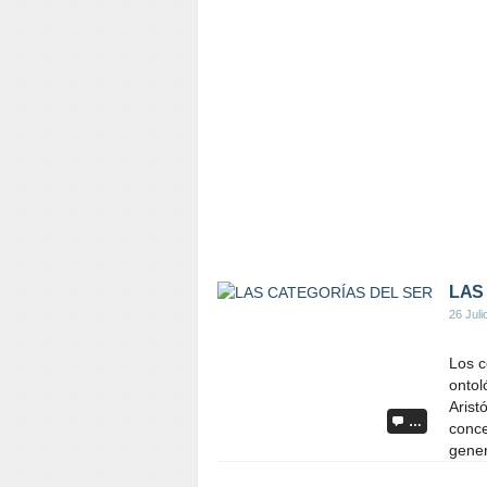
LAS
26 Juli
Los c
ontol
Arist
…
conce
gener