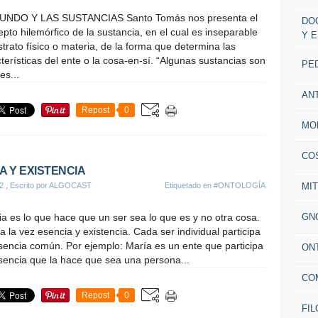
UNDO Y LAS SUSTANCIAS Santo Tomás nos presenta el
DO
pto hilemórfico de la sustancia, en el cual es inseparable
Y 
strato físico o materia, de la forma que determina las
terísticas del ente o la cosa-en-sí. “Algunas sustancias son
PE
es...
AN
Repost
0
MO
CO
A Y EXISTENCIA
MI
12
, Escrito por ALGOCAST
Etiquetado en
#ONTOLOGÍA
GN
a es lo que hace que un ser sea lo que es y no otra cosa.
 a la vez esencia y existencia. Cada ser individual participa
sencia común. Por ejemplo: María es un ente que participa
ON
sencia que la hace que sea una persona...
CO
Repost
0
FIL