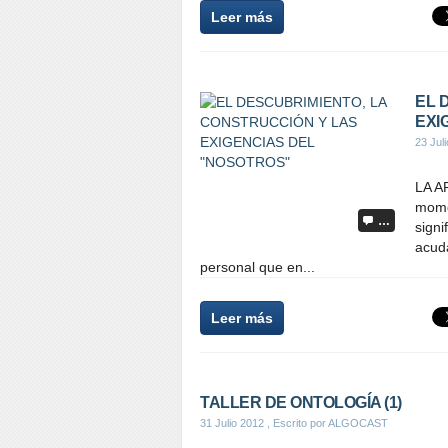
Leer más
EL 
EXI
23 Jul
LA A
mome
…
signi
acuda
personal que en...
Leer más
TALLER DE ONTOLOGÍA (1)
31 Julio 2012
, Escrito por ALGOCAST