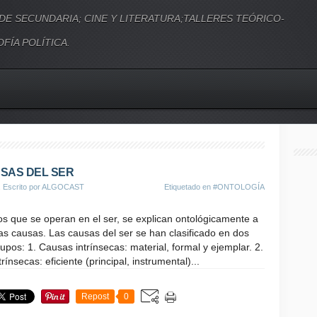
 DE SECUNDARIA; CINE Y LITERATURA;TALLERES TEÓRICO-
FÍA POLÍTICA.
SAS DEL SER
, Escrito por ALGOCAST
Etiquetado en
#ONTOLOGÍA
s que se operan en el ser, se explican ontológicamente a
las causas. Las causas del ser se han clasificado en dos
upos: 1. Causas intrínsecas: material, formal y ejemplar. 2.
ínsecas: eficiente (principal, instrumental)...
Repost
0