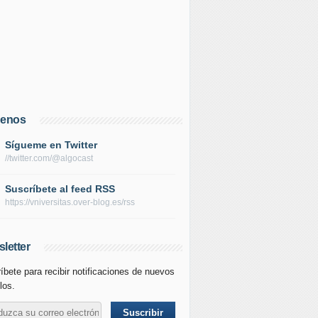
uenos
Sígueme en Twitter
//twitter.com/@algocast
Suscríbete al feed RSS
https://vniversitas.over-blog.es/rss
letter
íbete para recibir notificaciones de nuevos
los.