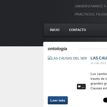
UNIVERSITARIOS Y
PRÁCTICOS; FILOSO
INICIO
CONTACTO
ontologia
LAS CAU
29 Julio 2013
Los cambio
través de 
grandes gr
…
Causas extr
Leer más