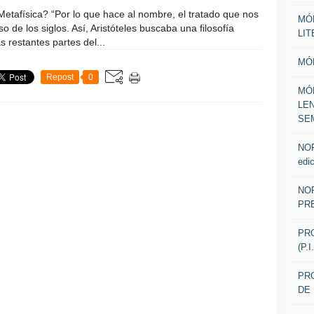
tafísica? “Por lo que hace al nombre, el tratado que nos
MÓ
o de los siglos. Así, Aristóteles buscaba una filosofía
LI
s restantes partes del...
MÓ
Repost
0
MÓ
LE
SE
NOR
edic
NOR
PR
PR
(P.
PRO
DE 