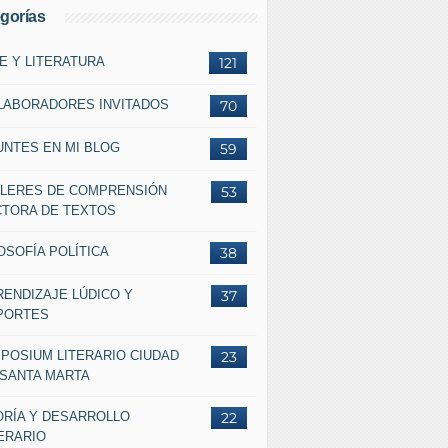
gorías
E Y LITERATURA
121
LABORADORES INVITADOS
70
UNTES EN MI BLOG
59
LLERES DE COMPRENSIÓN
53
CTORA DE TEXTOS
OSOFÍA POLÍTICA
38
RENDIZAJE LÚDICO Y
37
PORTES
MPOSIUM LITERARIO CIUDAD
23
 SANTA MARTA
ORÍA Y DESARROLLO
22
ERARIO