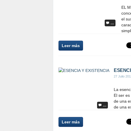
EL M
conce
el su
…
carac
simpl
Leer más
ESENCI
27 Julio 20
La esenci
El ser es
de una e
…
de una e
Leer más