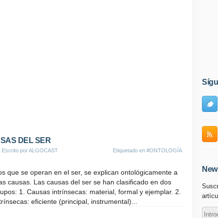
Síg
SAS DEL SER
, Escrito por ALGOCAST
Etiquetado en
#ONTOLOGÍA
News
s que se operan en el ser, se explican ontológicamente a
las causas. Las causas del ser se han clasificado en dos
Suscr
upos: 1. Causas intrínsecas: material, formal y ejemplar. 2.
artícu
ínsecas: eficiente (principal, instrumental)...