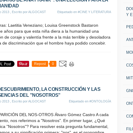
ANIDAD
DO
io 2013
, Escrito por ALGOCAST
Etiquetado en
#CINE Y LITERATURA
Y 
ras: Laetitia Veneziano; Louisa Greenstock Bastaron
PE
ce años para que esta niña diera a la humanidad una
ón de coraje y valentía frente a la más terrible y desoladora
AN
a de discriminación que el hombre haya podido concebir.
MO
Repost
0
CO
MI
DESCUBRIMIENTO, LA CONSTRUCCIÓN Y LAS
GN
GENCIAS DEL "NOSOTROS"
io 2013
, Escrito por ALGOCAST
Etiquetado en
#ONTOLOGÍA
ON
PARICIÓN DEL NOS-OTROS Álvaro Gómez Castro A cada
CO
nto, nos referimos a "Nosotros". En primer lugar, ¿Qué
fica "Nosotros"? Para resolver esta pregunta fundamental,
FIL
mos a su significación primera: "nos", es el pronombre