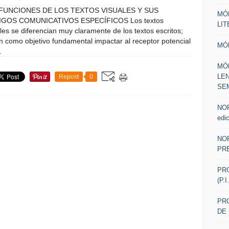
FUNCIONES DE LOS TEXTOS VISUALES Y SUS
MÓ
GOS COMUNICATIVOS ESPECÍFICOS Los textos
LI
les se diferencian muy claramente de los textos escritos;
n como objetivo fundamental impactar al receptor potencial
MÓ
.
MÓ
LE
Repost
0
SE
NOR
edic
NOR
PR
PR
(P.
PRO
DE 