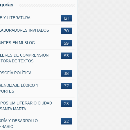
gorías
E Y LITERATURA
121
LABORADORES INVITADOS
70
UNTES EN MI BLOG
59
LLERES DE COMPRENSIÓN
53
CTORA DE TEXTOS
OSOFÍA POLÍTICA
38
RENDIZAJE LÚDICO Y
37
PORTES
MPOSIUM LITERARIO CIUDAD
23
 SANTA MARTA
ORÍA Y DESARROLLO
22
ERARIO