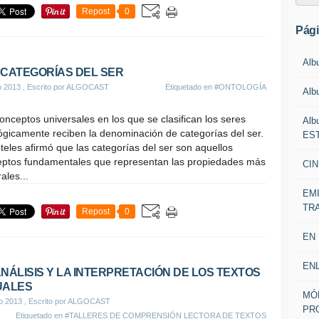
Repost
0
Pág
Alb
 CATEGORÍAS DEL SER
o 2013
, Escrito por ALGOCAST
Etiquetado en
#ONTOLOGÍA
Alb
onceptos universales en los que se clasifican los seres
Alb
ógicamente reciben la denominación de categorías del ser.
EST
óteles afirmó que las categorías del ser son aquellos
ptos fundamentales que representan las propiedades más
CIN
ales...
EM
TR
Repost
0
EN
EN
ANÁLISIS Y LA INTERPRETACIÓN DE LOS TEXTOS
UALES
MÓ
io 2013
, Escrito por ALGOCAST
PR
Etiquetado en
#TALLERES DE COMPRENSIÓN LECTORA DE TEXTOS