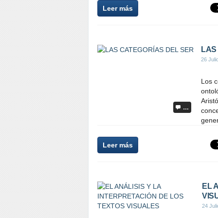
Leer más
LAS
26 Juli
Los c
ontol
Arist
…
conce
gener
Leer más
EL 
VIS
24 Jul