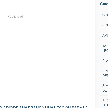
Cate
CIN
Publicidad
CO
AP
TA
LE
FIL
AP
DE
SI
DE
TE
LIT
 DIARIO DE ANA FRANK": UNA LECCIÓN PARA LA