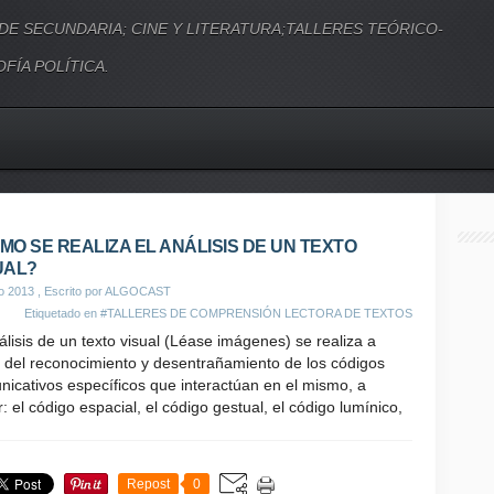
 DE SECUNDARIA; CINE Y LITERATURA;TALLERES TEÓRICO-
FÍA POLÍTICA.
MO SE REALIZA EL ANÁLISIS DE UN TEXTO
UAL?
io 2013
, Escrito por ALGOCAST
Etiquetado en
#TALLERES DE COMPRENSIÓN LECTORA DE TEXTOS
álisis de un texto visual (Léase imágenes) se realiza a
r del reconocimiento y desentrañamiento de los códigos
icativos específicos que interactúan en el mismo, a
: el código espacial, el código gestual, el código lumínico,
Repost
0