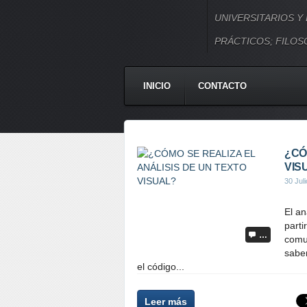
UNIVERSITARIOS Y
PRÁCTICOS; FILOSO
INICIO
CONTACTO
¿CÓ
VIS
30 Jul
El an
parti
…
comun
saber
el código...
Leer más