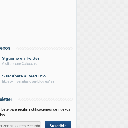
uenos
Sígueme en Twitter
//twitter.com/@algocast
Suscríbete al feed RSS
https://vniversitas.over-blog.es/rss
letter
íbete para recibir notificaciones de nuevos
los.