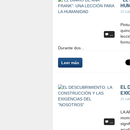
HUM
23 Jul
Pintu
quin
…
lecci
form
Durante dos...
Leer más
EL 
EXI
23 Jul
LA A
mome
…
signi
acuda