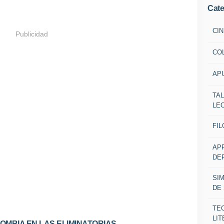
Cate
CIN
Publicidad
CO
AP
TA
LE
FIL
AP
DE
SI
DE
TE
LIT
OMBIA EN LAS ELIMINATORIAS