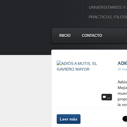
UNIVERSITARIOS Y
PRÁCTICOS; FILOSO
INICIO
CONTACTO
ADI
26 Sep
Adiós
Mejía
muer
…
propó
la no
Leer más