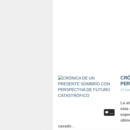
CRÓ
PER
24 Sep
La at
esta 
…
espec
últim
cazado...