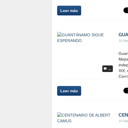
Leer más
GUA
19 Sep
Guan
Mejí
indep
…
XIX, 
Corrí
Leer más
CEN
14 Sep