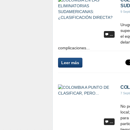
SUD
9 Sept
Urugu
super
…
el eq
delan
complicaciones...
Leer más
COL
7 Sept
No po
local
para 
…
parti
tiemp