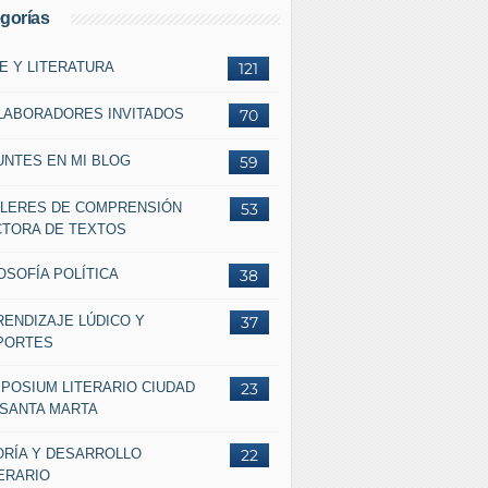
gorías
E Y LITERATURA
121
LABORADORES INVITADOS
70
UNTES EN MI BLOG
59
LLERES DE COMPRENSIÓN
53
CTORA DE TEXTOS
OSOFÍA POLÍTICA
38
RENDIZAJE LÚDICO Y
37
PORTES
MPOSIUM LITERARIO CIUDAD
23
 SANTA MARTA
ORÍA Y DESARROLLO
22
ERARIO