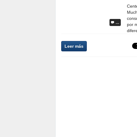
Cent
Much
consu
…
por m
difer
Leer más