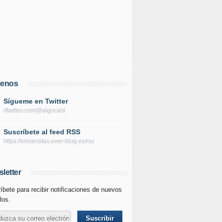
uenos
Sígueme en Twitter
//twitter.com/@algocast
Suscríbete al feed RSS
https://vniversitas.over-blog.es/rss
letter
íbete para recibir notificaciones de nuevos
los.