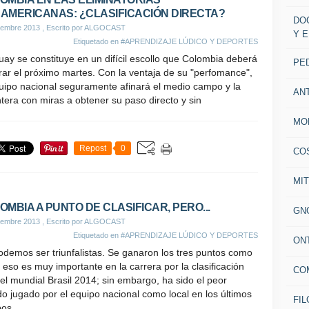
AMERICANAS: ¿CLASIFICACIÓN DIRECTA?
DO
iembre 2013
, Escrito por ALGOCAST
Y 
Etiquetado en
#APRENDIZAJE LÚDICO Y DEPORTES
ay se constituye en un difícil escollo que Colombia deberá
PE
ar el próximo martes. Con la ventaja de su "perfomance",
uipo nacional seguramente afinará el medio campo y la
AN
tera con miras a obtener su paso directo y sin
MO
Repost
0
CO
MI
OMBIA A PUNTO DE CLASIFICAR, PERO...
GN
iembre 2013
, Escrito por ALGOCAST
Etiquetado en
#APRENDIZAJE LÚDICO Y DEPORTES
ON
demos ser triunfalistas. Se ganaron los tres puntos como
; eso es muy importante en la carrera por la clasificación
CO
el mundial Brasil 2014; sin embargo, ha sido el peor
do jugado por el equipo nacional como local en los últimos
FIL
os....