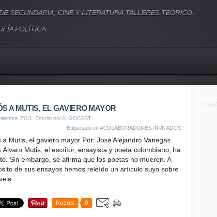
 DE SECUNDARIA; CINE Y LITERATURA;TALLERES TEÓRICO-
FÍA POLÍTICA.
ÓS A MUTIS, EL GAVIERO MAYOR
tiembre 2013
, Escrito por ALGOCAST
Etiquetado en
#COLABORADORES INVITADOS
 a Mutis, el gaviero mayor Por: José Alejandro Vanegas
 Álvaro Mutis, el escritor, ensayista y poeta colombiano, ha
to. Sin embargo, se afirma que los poetas no mueren. A
sito de sus ensayos hemos releído un artículo suyo sobre
vela...
Repost
0