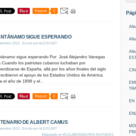
Repost
0
Pág
Alb
NTÁNAMO SIGUE ESPERANDO
Alb
tiembre 2013
, Escrito por ALGOCAST
Alb
tánamo sigue esperando Por: José Alejandro Vanegas
EST
a Cuando los patriotas cubanos luchaban por
endizarse de España, allá por los años finales del siglo
CIN
recibieron el apoyo de los Estados Unidos de América.
a el año de 1898 y el...
EM
TR
Repost
0
EN
EN
TENARIO DE ALBERT CAMUS
MÓ
tiembre 2013
, Escrito por ALGOCAST
PR
Etiquetado en
#COLABORADORES INVITADOS