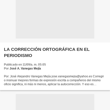
LA CORRECCIÓN ORTOGRÁFICA EN EL
PERIODISMO
Publicado en 11/09/a. m. 05:05
Por
José A. Vanegas Mejía
Por: José Alejandro Vanegas Mejía jose.vanegasmejia@yahoo.es Corregir
o insinuar mejores formas de expresión escrita a compañeros del mismo
oficio significa, ni más ni menos, aplicar la autocorrección. Y eso es
exactamente lo que debemos hacer al dar...