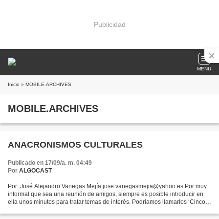
Publicidad
MENU
Inicio
» MOBILE.ARCHIVES
MOBILE.ARCHIVES
ANACRONISMOS CULTURALES
Publicado en 17/09/a. m. 04:49
Por
ALGOCAST
Por: José Alejandro Vanegas Mejía jose.vanegasmejia@yahoo.es Por muy
informal que sea una reunión de amigos, siempre es posible introducir en
ella unos minutos para tratar temas de interés. Podríamos llamarlos ‘Cinco
minutos para la cultura’ o ‘Cinco...