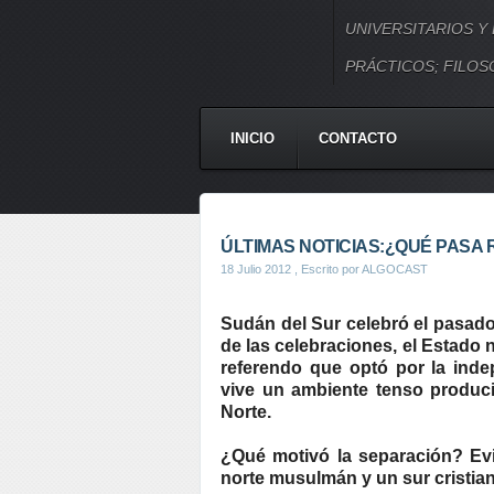
UNIVERSITARIOS Y
PRÁCTICOS; FILOSO
INICIO
CONTACTO
ÚLTIMAS NOTICIAS:¿QUÉ PASA
18 Julio 2012
, Escrito por ALGOCAST
Sudán del Sur celebró el pasado
de las celebraciones, el Estado
referendo que optó por la ind
vive un ambiente tenso produc
Norte.
¿Qué motivó la separación? Evi
norte musulmán y un sur cristia