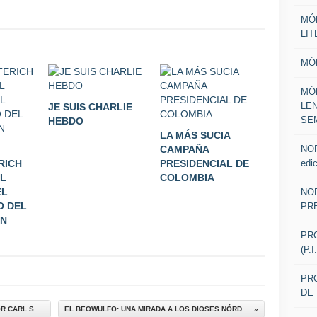
MÓ
LI
MÓ
MÓ
LE
JE SUIS CHARLIE
SE
HEBDO
LA MÁS SUCIA
NOR
CAMPAÑA
edic
RICH
PRESIDENCIAL DE
EL
COLOMBIA
EL
NOR
O DEL
PR
EN
PR
(P.
PRO
DE 
LA TEORÍA DE LA EVOLUCIÓN EXPLICADA POR CARL SAGAN
EL BEOWULFO: UNA MIRADA A LOS DIOSES NÓRDICOS