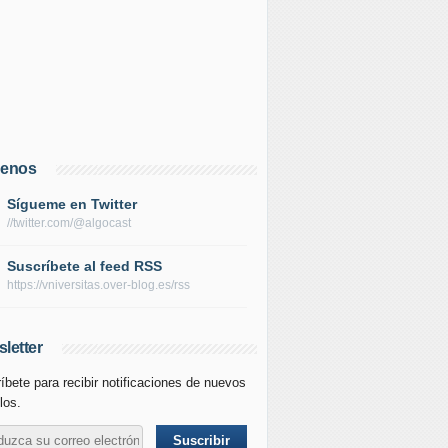
uenos
Sígueme en Twitter
//twitter.com/@algocast
Suscríbete al feed RSS
https://vniversitas.over-blog.es/rss
letter
íbete para recibir notificaciones de nuevos
los.