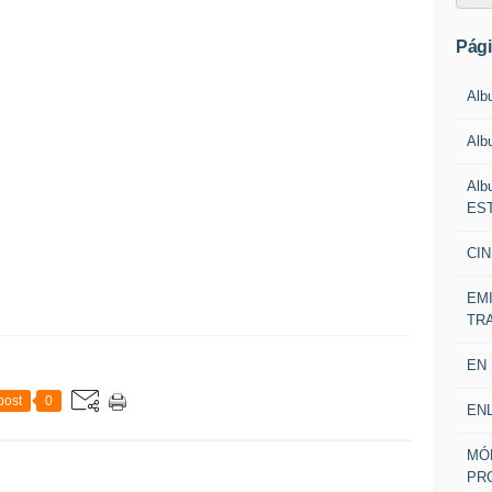
Pág
Alb
Alb
Alb
EST
CIN
EM
TR
EN
post
0
EN
MÓ
PR