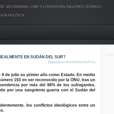
 DE SECUNDARIA; CINE Y LITERATURA;TALLERES TEÓRICO-
FÍA POLÍTICA.
 REALMENTE EN SUDÁN DEL SUR?
Etiquetado en
#FILOSOFÍA POLÍTICA
 9 de julio su primer año como Estado. En medio
 número 193 en ser reconocido por la ONU, tras un
ependencia por más del 98% de los sufragantes,
ido por una sangrienta guerra con el Sudán del
dentemente, los conflictos ideológicos entre un
no.