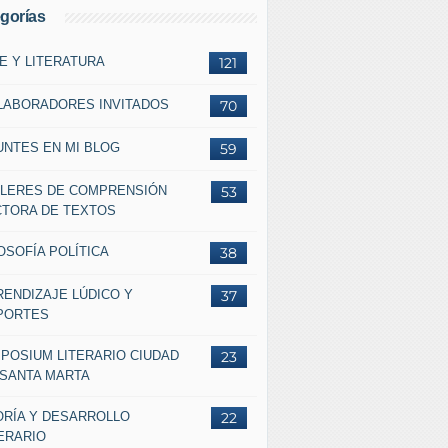
gorías
E Y LITERATURA
121
LABORADORES INVITADOS
70
UNTES EN MI BLOG
59
LLERES DE COMPRENSIÓN
53
CTORA DE TEXTOS
OSOFÍA POLÍTICA
38
RENDIZAJE LÚDICO Y
37
PORTES
MPOSIUM LITERARIO CIUDAD
23
 SANTA MARTA
ORÍA Y DESARROLLO
22
ERARIO