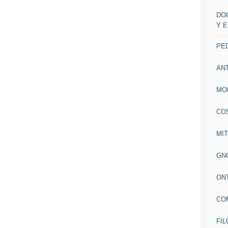
DO
Y 
PE
AN
MO
CO
MI
GN
ON
CO
FIL