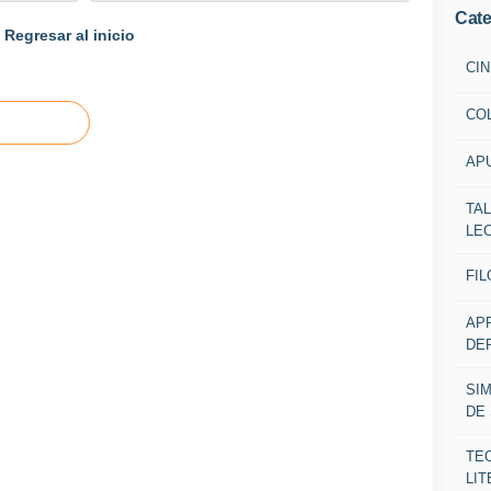
Cate
Regresar al inicio
CIN
CO
AP
TA
LE
FIL
AP
DE
SI
DE
TE
LIT