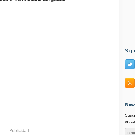
Síg
News
Suscr
artícu
Publicidad