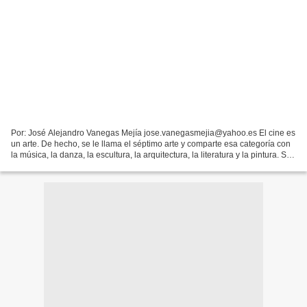
Por: José Alejandro Vanegas Mejía jose.vanegasmejia@yahoo.es El cine es
un arte. De hecho, se le llama el séptimo arte y comparte esa categoría con
la música, la danza, la escultura, la arquitectura, la literatura y la pintura. Su
origen y su desarrollo...