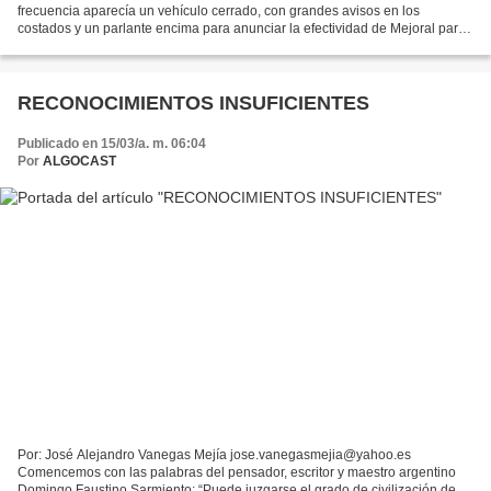
frecuencia aparecía un vehículo cerrado, con grandes avisos en los
costados y un parlante encima para anunciar la efectividad de Mejoral para
el alivio de todos los dolores (mejor mejora...
RECONOCIMIENTOS INSUFICIENTES
Publicado en 15/03/a. m. 06:04
Por
ALGOCAST
Por: José Alejandro Vanegas Mejía jose.vanegasmejia@yahoo.es
Comencemos con las palabras del pensador, escritor y maestro argentino
Domingo Faustino Sarmiento: “Puede juzgarse el grado de civilización de