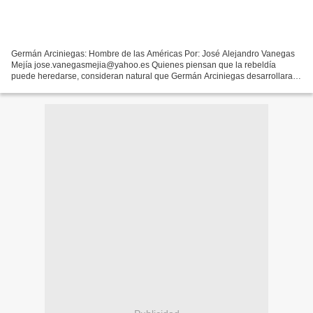
Germán Arciniegas: Hombre de las Américas Por: José Alejandro Vanegas
Mejía jose.vanegasmejia@yahoo.es Quienes piensan que la rebeldía
puede heredarse, consideran natural que Germán Arciniegas desarrollara
una permanente actividad libertaria durante sus...