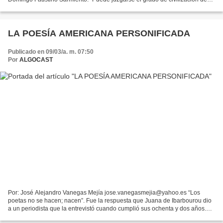
un pueblo por la posición de las mujeres en la...
LA POESÍA AMERICANA PERSONIFICADA
Publicado en 09/03/a. m. 07:50
Por
ALGOCAST
Por: José Alejandro Vanegas Mejía jose.vanegasmejia@yahoo.es “Los
poetas no se hacen; nacen”. Fue la respuesta que Juana de Ibarbourou dio
a un periodista que la entrevistó cuando cumplió sus ochenta y dos años.
Un hecho destacado en la vida de Juana...