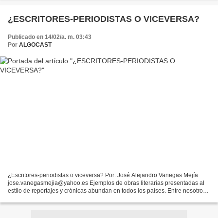
¿ESCRITORES-PERIODISTAS O VICEVERSA?
Publicado en 14/02/a. m. 03:43
Por
ALGOCAST
¿Escritores-periodistas o viceversa? Por: José Alejandro Vanegas Mejía
jose.vanegasmejia@yahoo.es Ejemplos de obras literarias presentadas al
estilo de reportajes y crónicas abundan en todos los países. Entre nosotros
la más conocida es “Crónica de una...