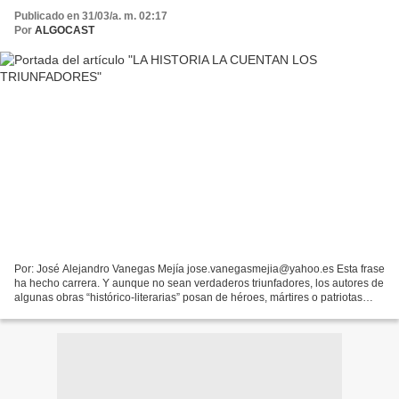
Publicado en 31/03/a. m. 02:17
Por
ALGOCAST
Por: José Alejandro Vanegas Mejía jose.vanegasmejia@yahoo.es Esta frase
ha hecho carrera. Y aunque no sean verdaderos triunfadores, los autores de
algunas obras “histórico-literarias” posan de héroes, mártires o patriotas
cuyas ejecutorias deben ser admiradas...